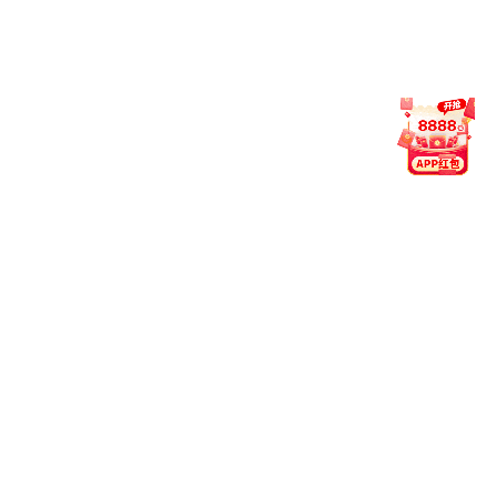
一个合适且富有经验的教练显然至关重要，而图多尔
并没有展现出这样的潜力。他必须承担责任，为这一
系列问题负责，同时也为接下来新的选择留出空间。
4、未来展望
展望未来，在全面重建过程中，热刺需要重新审视自
己的定位与目标。首先，应当明确长期发展规划，不
再仅仅追求短期结果，而是着眼于如何建立可持续发
展的基础，包括青训体系建设及人才挖掘等方面。
其次，引援策略需更加灵活，通过市场调研找到合适
的人选，以适应现代足球的发展趋势。此外，加强与
其他顶级俱乐部之间的信息交流，将有助于提升自身
竞争水平，并吸取成功经验，实现自我完善。
最后，要加强与球迷之间的沟通，让他们参与到俱乐