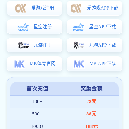
2026-06-06 11:53
37 次阅读
特拉奥雷半场表现低迷未得分却送出五次
助攻三分球全失手
在最近的一场篮球比赛中，特拉奥雷的表现备受关
注。尽管他在半场比赛中未能得分，却送出了五次助
攻，并且三分球全失手。这一现象引发了媒体和球迷
们的热议，大家纷纷对他的状态进行分析。从多个角
度来看，特拉奥雷的低迷表现不仅影响了球队的进攻
效率，也暴露出他在关键时刻把握机会的不足。此
外，他虽然助攻数字不俗，但却无法转化为实际得