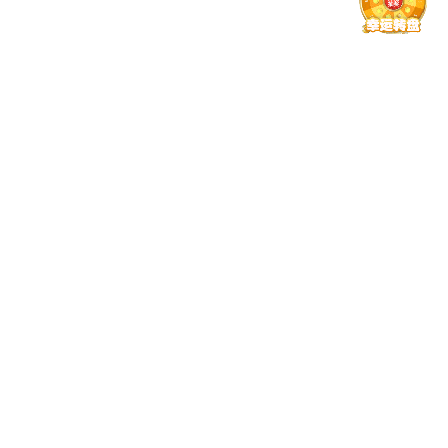
因此，不仅是整体命中率的问题，更重要的是他的技
术状态亟待提升，以便能够更好地完成自己在场上的
职责。
3、心理因素影响表现
除了技术问题之外，心理因素同样对特拉奥雷的表现
产生了深远影响。在遭遇连续失误后，他显然受到了
一定程度的压力，这种压力反映在他的投篮选择及决
策上。尤其是在面对空位三分时，他却显得犹豫不
决，让人担忧其自信心是否受到打击。
另外，在赛季初期，一些高光时刻曾让他积累了一定
的人气与期待。当这份期待转化为压力后，很可能会
导致他在比赛中出现畏首畏尾、不敢冒险尝试的新局
面。因此，如何调整心态，从而恢复自信，将成为他